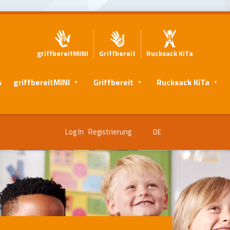
griffbereitMINI
Griffbereit
Rucksack KiTa
s
griffbereitMINI
Griffbereit
Rucksack KiTa
Log In
Registrierung
DE