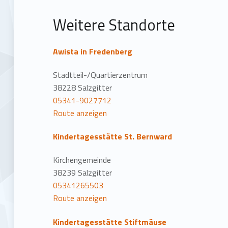
t
Weitere Standorte
i
o
Awista in Fredenberg
n
Stadtteil-/Quartierzentrum
38228 Salzgitter
05341-9027712
Route anzeigen
Kindertagesstätte St. Bernward
Kirchengemeinde
38239 Salzgitter
05341265503
Route anzeigen
Kindertagesstätte Stiftmäuse