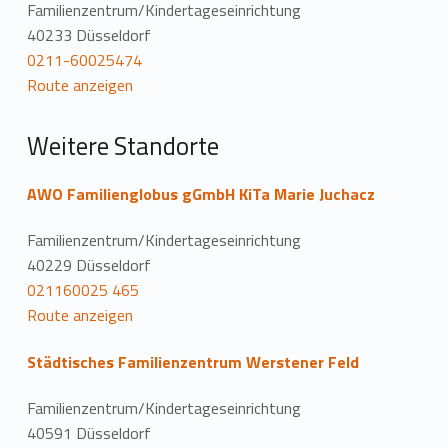
a
Familienzentrum/Kindertageseinrichtung
40233 Düsseldorf
t
0211-60025474
Route anzeigen
i
o
Weitere Standorte
n
AWO Familienglobus gGmbH KiTa Marie Juchacz
Familienzentrum/Kindertageseinrichtung
40229 Düsseldorf
021160025 465
Route anzeigen
Städtisches Familienzentrum Werstener Feld
Familienzentrum/Kindertageseinrichtung
40591 Düsseldorf