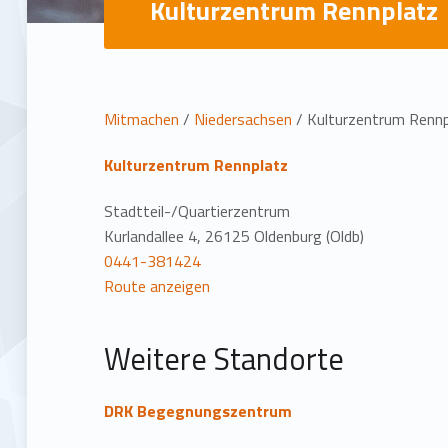
Kulturzentrum Rennplatz
L
Mitmachen
/
Niedersachsen
/
Kulturzentrum Rennp
o
Kulturzentrum Rennplatz
c
Stadtteil-/Quartierzentrum
Kurlandallee 4, 26125 Oldenburg (Oldb)
a
0441-381424
Route anzeigen
t
Weitere Standorte
i
o
DRK Begegnungszentrum