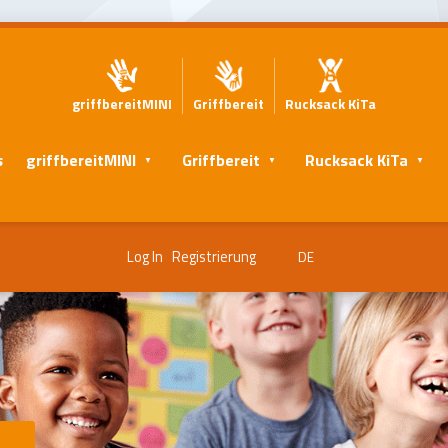
griffbereitMINI
Griffbereit
Rucksack KiTa
s
griffbereitMINI
Griffbereit
Rucksack KiTa
Log In
Registrierung
DE