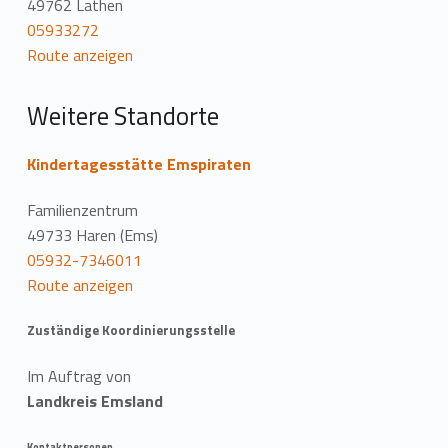
49762 Lathen
t
05933272
Route anzeigen
i
o
Weitere Standorte
n
Kindertagesstätte Emspiraten
Familienzentrum
49733 Haren (Ems)
05932-7346011
Route anzeigen
Zuständige Koordinierungsstelle
Im Auftrag von
Landkreis Emsland
Kontaktpersonen