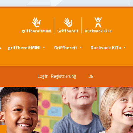
griffbereitMINI
Griffbereit
Rucksack KiTa
s
griffbereitMINI
Griffbereit
Rucksack KiTa
Log In
Registrierung
DE