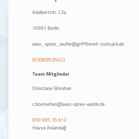
Adalbertstr. 23a
10997 Berlin
awo_spree_wuhle@griffbereit-rucksack.de
(030)69535622
Team Mitglieder
Christiane Börühan
c.boeruehan@awo-spree-wuhle.de
030 695 35 612
Havva Aslandaǧ