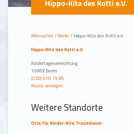
Hippo-Kita des Kotti e.V.
L
Mitmachen
/
Berlin
/
Hippo-Kita des Kotti e.V.
o
Hippo-Kita des Kotti e.V.
c
Kindertageseinrichtung
10969 Berlin
a
(030) 616 19 85
Route anzeigen
t
Weitere Standorte
i
o
Orte für Kinder-Kita Traumbaum