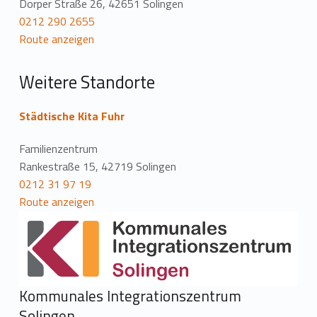
Dorper Straße 26, 42651 Solingen
t
0212 290 2655
Route anzeigen
i
o
Weitere Standorte
n
Städtische Kita Fuhr
Familienzentrum
Rankestraße 15, 42719 Solingen
0212 31 97 19
Route anzeigen
Kommunales Integrationszentrum
Solingen