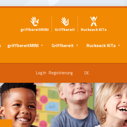
griffbereitMINI
Griffbereit
Rucksack KiTa
s
griffbereitMINI
Griffbereit
Rucksack KiTa
Log In
Registrierung
DE