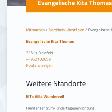
Evangelische Kita Thomas
L
Mitmachen
/
Nordrhein-Westfalen
/
Evangelische
o
Evangelische Kita Thomas
c
33611 Bielefeld
+4952182859
a
Route anzeigen
t
Weitere Standorte
i
KiTa Villa Wundervoll
o
Familienzentrum/Kindertageseinrichtung