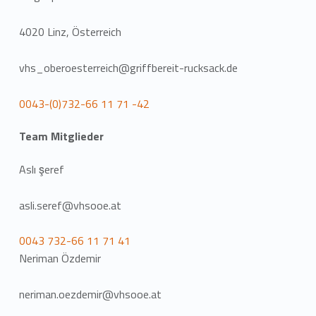
4020 Linz, Österreich
vhs_oberoesterreich@griffbereit-rucksack.de
0043-(0)732-66 11 71 -42
Team Mitglieder
Aslı şeref
asli.seref@vhsooe.at
0043 732-66 11 71 41
Neriman Özdemir
neriman.oezdemir@vhsooe.at