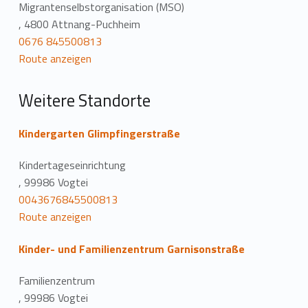
a
Migrantenselbstorganisation (MSO)
, 4800 Attnang-Puchheim
t
0676 845500813
Route anzeigen
i
o
Weitere Standorte
n
Kindergarten Glimpfingerstraße
Kindertageseinrichtung
, 99986 Vogtei
0043676845500813
Route anzeigen
Kinder- und Familienzentrum Garnisonstraße
Familienzentrum
, 99986 Vogtei