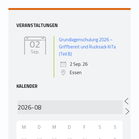
Seitenleiste
VERANSTALTUNGEN
Grundlagenschulung 2026 –
02
Griffbereit und Rucksack KiTa
Sep.
(Teil B)
2 Sep. 26
Essen
KALENDER
M
D
M
D
F
S
S