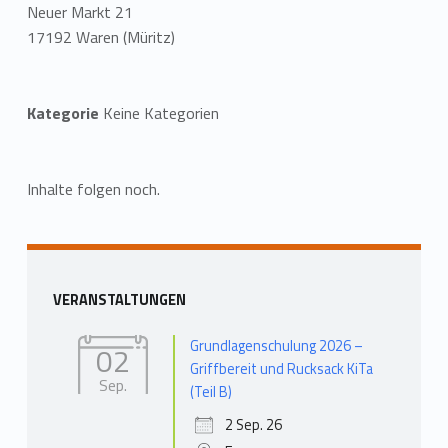
Neuer Markt 21
17192 Waren (Müritz)
Kategorie
Keine Kategorien
Inhalte folgen noch.
Zurück zur Hauptnavigation springen
Seitenleiste
VERANSTALTUNGEN
Grundlagenschulung 2026 –
02
Griffbereit und Rucksack KiTa
Sep.
(Teil B)
2 Sep. 26