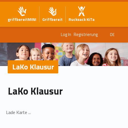
griffbereitMINI
Griffbereit
Rucksack KiTa
Log In
Registrierung
DE
LaKo Klausur
LaKo Klausur
Lade Karte ...