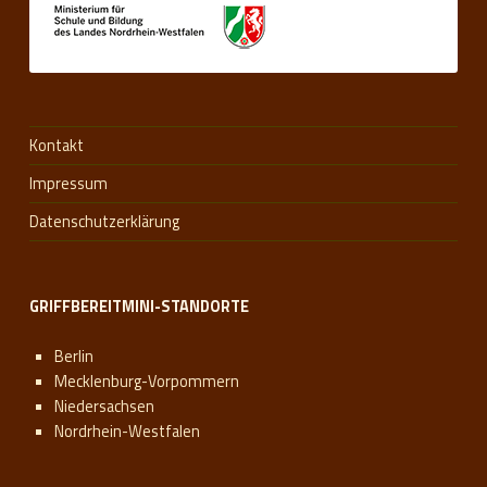
:
L
a
K
Kontakt
o
Impressum
Datenschutzerklärung
B
W
GRIFFBEREITMINI-STANDORTE
Berlin
Mecklenburg-Vorpommern
Niedersachsen
Nordrhein-Westfalen