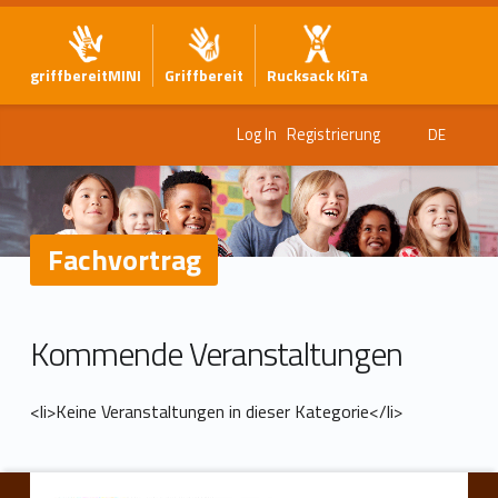
griffbereitMINI
Griffbereit
Rucksack KiTa
Log In
Registrierung
DE
Fachvortrag
F
Kommende Veranstaltungen
a
<li>Keine Veranstaltungen in dieser Kategorie</li>
c
Zurück zur Hauptnavigation springen
h