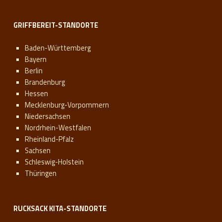
r
e
GRIFFBEREIT-STANDORTE
f
Baden-Württemberg
f
Bayern
Berlin
e
Brandenburg
n
Hessen
Mecklenburg-Vorpommern
Niedersachsen
Nordrhein-Westfalen
Rheinland-Pfalz
Sachsen
Schleswig-Holstein
Thüringen
RUCKSACK KITA-STANDORTE