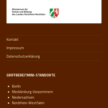
e
r
n
e
t
Kontakt
z
Impressum
Datenschutzerklärung
u
n
GRIFFBEREITMINI-STANDORTE
g
s
Berlin
Mecklenburg-Vorpommern
t
Niedersachsen
Nordrhein-Westfalen