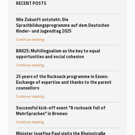
Sidebar
RECENT POSTS
Wie Zukunft entsteht: Die
Sprachbildungsprogramme auf dem Deutschen
Kinder- und Jugendtag 2025
Continue reading
…
“Wie Zukunft entsteht: Die Sprachbildungsprogramme auf dem Deutschen Kinder- und Jugendtag 2025”
BAK25: Multilingualism as the key to equal
opportunities and social cohesion
“BAK25: Mehrsprachigkeit als Schlüssel für Chancengerechtigkeit und gesellschaftlichen Zusammenhalt”
Continue reading
…
25 years of the Rucksack programme in Essen:
Exchange of expertise and thanks to the parent
counsellors
Continue reading
…
“25 Jahre Rucksack-Programm in Essen: Fachaustausch und Dank an die Elternbegleiter*innen”
Successful kick-off event "A rucksack full of
MehrSprachen" in Bremen
“Erfolgreiche Auftaktveranstaltung „Ein Rucksack voll mit MehrSprachen“ in Bremen”
Continue reading
…
Minister Josefine Paul visits the Rheinstraße