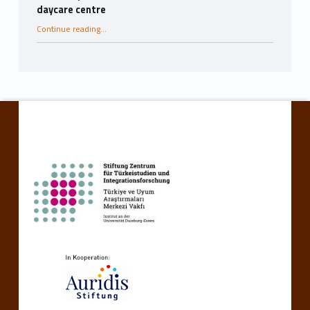
daycare centre
“Ministerin Josefine Paul zu Gast in der Kita Rheinstraße”
Continue reading
…