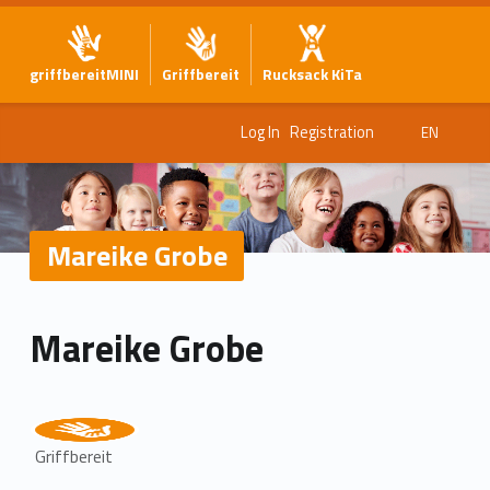
griffbereitMINI
Griffbereit
Rucksack KiTa
Log In
Registration
EN
Mareike Grobe
Mareike Grobe
Griffbereit