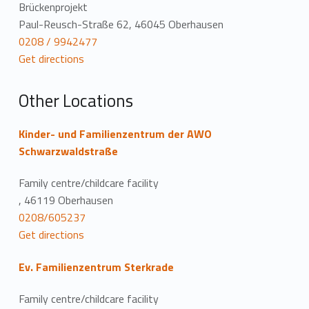
a
Brückenprojekt
Paul-Reusch-Straße 62, 46045 Oberhausen
t
0208 / 9942477
Get directions
i
o
Other Locations
n
Kinder- und Familienzentrum der AWO
Schwarzwaldstraße
Family centre/childcare facility
, 46119 Oberhausen
0208/605237
Get directions
Ev. Familienzentrum Sterkrade
Family centre/childcare facility