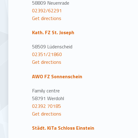
n
58809 Neuenrade
02392/62291
Get directions
Kath. FZ St. Joseph
58509 Lüdenscheid
02351/21860
Get directions
AWO FZ Sonnenschein
Family centre
58791 Werdohl
02392 70185
Get directions
Städt. KiTa Schloss Einstein