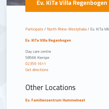
Ev. KiTa Villa Regenbogen
L
Participate
/
North Rhine-Westphalia
/
Ev. KiTa Vi
o
Ev. KiTa Villa Regenbogen
c
Day care centre
58566 Kierspe
a
02359 1611
Get directions
t
Other Locations
i
o
Ev. Familienzentrum Hummelnest