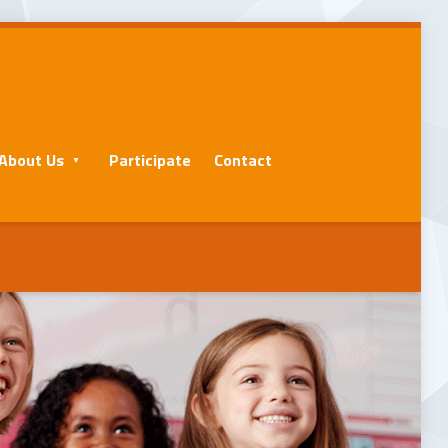
About Us
Participate
Contact