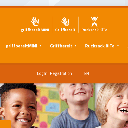
griffbereitMINI
Griffbereit
Rucksack KiTa
griffbereitMINI
Griffbereit
Rucksack KiTa
Log In
Registration
EN