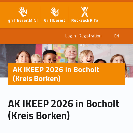
griffbereitMINI
Griffbereit
Rucksack KiTa
Log In
Registration
EN
AK IKEEP 2026 in Bocholt
(Kreis Borken)
AK IKEEP 2026 in Bocholt
(Kreis Borken)