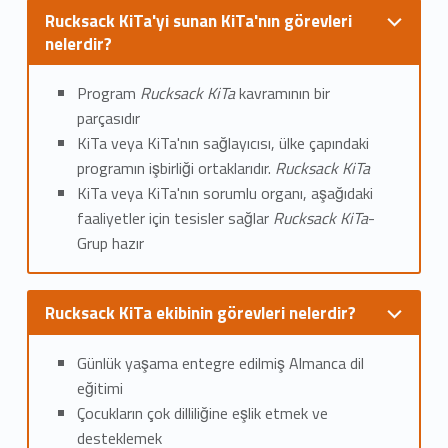
Rucksack KiTa'yi sunan KiTa'nın görevleri
nelerdir?
Program
Rucksack KiTa
kavramının bir
parçasıdır
KiTa veya KiTa'nın sağlayıcısı, ülke çapındaki
programın işbirliği ortaklarıdır.
Rucksack KiTa
KiTa veya KiTa'nın sorumlu organı, aşağıdaki
faaliyetler için tesisler sağlar
Rucksack KiTa
-
Grup hazır
Rucksack KiTa ekibinin görevleri nelerdir?
Günlük yaşama entegre edilmiş Almanca dil
eğitimi
Çocukların çok dilliliğine eşlik etmek ve
desteklemek