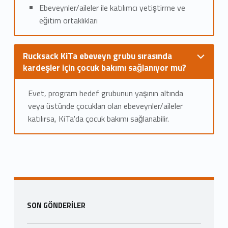
Ebeveynler/aileler ile katılımcı yetiştirme ve
eğitim ortaklıkları
Rucksack KiTa ebeveyn grubu sırasında
kardeşler için çocuk bakımı sağlanıyor mu?
Evet, program hedef grubunun yaşının altında
veya üstünde çocukları olan ebeveynler/aileler
katılırsa, KiTa'da çocuk bakımı sağlanabilir.
Ana navigasyona geri dön
Kenar Çubuğu
SON GÖNDERILER