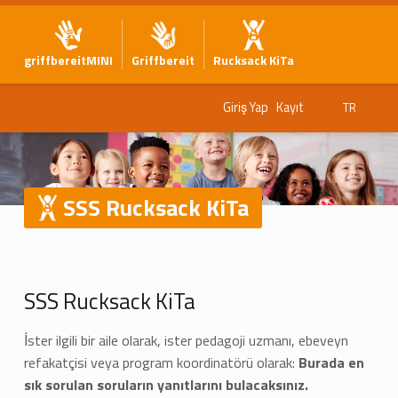
griffbereitMINI
Griffbereit
Rucksack KiTa
Giriş Yap
Kayıt
TR
SSS Rucksack KiTa
S
SSS Rucksack KiTa
S
İster ilgili bir aile olarak, ister pedagoji uzmanı, ebeveyn
S
refakatçisi veya program koordinatörü olarak:
Burada en
R
sık sorulan soruların yanıtlarını bulacaksınız.