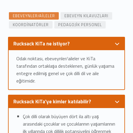
u
EBEVEYNLER/AILELER
EBEVEYN KILAVUZLARI
c
KOORDINATÖRLER
PEDAGOJIK PERSONEL
k
s
Rucksack KiTa ne istiyor?
a
Odak noktası, ebeveynler/aileler ve KiTa
c
tarafından ortaklaşa desteklenen, günlük yaşama
entegre edilmiş genel ve çok dilli dil ve aile
k
eğitimidir.
K
i
Rucksack KiTa'ye kimler katılabilir?
T
Çok dilli olarak büyüyen dört ila altı yaş
a
arasındaki çocuklar ve çocuklarının yaşamlarının
ilk yıllarında çok dillilik potansiyelini öğrenmek