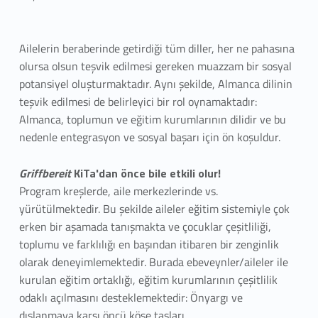
a
r
Ailelerin beraberinde getirdiği tüm diller, her ne pahasına
ı
olursa olsun teşvik edilmesi gereken muazzam bir sosyal
G
potansiyel oluşturmaktadır. Aynı şekilde, Almanca dilinin
teşvik edilmesi de belirleyici bir rol oynamaktadır:
r
Almanca, toplumun ve eğitim kurumlarının dilidir ve bu
nedenle entegrasyon ve sosyal başarı için ön koşuldur.
i
f
Griffbereit
KiTa'dan önce bile etkili olur!
Program kreşlerde, aile merkezlerinde vs.
f
yürütülmektedir. Bu şekilde aileler eğitim sistemiyle çok
b
erken bir aşamada tanışmakta ve çocuklar çeşitliliği,
toplumu ve farklılığı en başından itibaren bir zenginlik
e
olarak deneyimlemektedir. Burada ebeveynler/aileler ile
kurulan eğitim ortaklığı, eğitim kurumlarının çeşitlilik
r
odaklı açılmasını desteklemektedir: Önyargı ve
dışlanmaya karşı öncü köşe taşları.