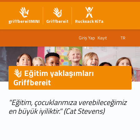
griffbereitMINI
Griffbereit
Rucksack KiTa
Giriş Yap
Kayıt
TR
Eğitim yaklaşımları
Griffbereit
E
"Eğitim, çocuklarımıza verebileceğimiz
ğ
en büyük iyiliktir." (Cat Stevens)
i
t