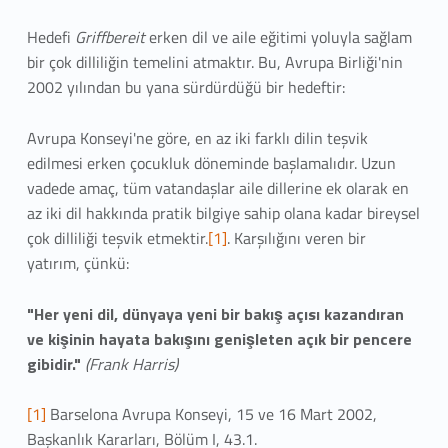
i
Hedefi
Griffbereit
erken dil ve aile eğitimi yoluyla sağlam
m
bir çok dilliliğin temelini atmaktır. Bu, Avrupa Birliği'nin
y
2002 yılından bu yana sürdürdüğü bir hedeftir:
a
Avrupa Konseyi'ne göre, en az iki farklı dilin teşvik
edilmesi erken çocukluk döneminde başlamalıdır. Uzun
k
vadede amaç, tüm vatandaşlar aile dillerine ek olarak en
l
az iki dil hakkında pratik bilgiye sahip olana kadar bireysel
çok dilliliği teşvik etmektir.
[1]
. Karşılığını veren bir
a
yatırım, çünkü:
ş
"Her yeni dil, dünyaya yeni bir bakış açısı kazandıran
ı
ve kişinin hayata bakışını genişleten açık bir pencere
gibidir."
(Frank Harris)
m
l
[1]
Barselona Avrupa Konseyi, 15 ve 16 Mart 2002,
Başkanlık Kararları, Bölüm I, 43.1.