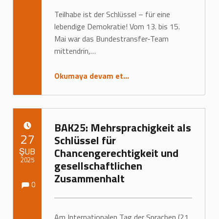
g
Teilhabe ist der Schlüssel – für eine
o
lebendige Demokratie! Vom 13. bis 15.
r
Mai war das Bundestransfer-Team
mittendrin,…
i
Okumaya devam et…
:
N
e
BAK25: Mehrsprachigkeit als
YAYIN TARIHI:
27
w
Schlüssel für
ŞUB
Chancengerechtigkeit und
s
2025
gesellschaftlichen
Zusammenhalt
Yorumlar:
Yorumlar:
Tarafından yazıldı:
Marc Neumann
0
Am Internationalen Tag der Sprachen (21.