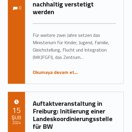
nachhaltig verstetigt
Yorumlar:
Yorumlar:
Tarafından yazıldı:
Marc Neumann
0
werden
Für weitere zwei Jahre setzen das
Ministerium für Kinder, Jugend, Familie,
Gleichstellung, Flucht und Integration
(MKJFGFI), das Zentrum…
Okumaya devam et…
Auftaktveranstaltung in
YAYIN TARIHI:
15
Freiburg: Initiierung einer
ŞUB
Landeskoordinierungsstelle
2024
für BW