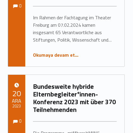
Yorumlar:
Yorumlar:
Tarafından yazıldı:
Marc Neumann
0
Im Rahmen der Fachtagung im Theater
Freiburg am 07.02.2024 kamen
insgesamt 65 Verantwortliche aus
Stiftungen, Politik, Wissenschaft und…
Okumaya devam et…
Bundesweite hybride
YAYIN TARIHI:
20
Elternbegleiter*innen-
ARA
Konferenz 2023 mit über 370
2023
Teilnehmenden
Yorumlar:
Yorumlar:
Tarafından yazıldı:
Marc Neumann
0
Die Programme „griffbereitMINI“,