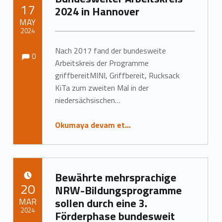
YAYIN TARIHI:
17
2024 in Hannover
MAY
2024
Yorumlar:
Yorumlar:
Nach 2017 fand der bundesweite
Tarafından yazıldı:
Marc Neumann
0
Arbeitskreis der Programme
griffbereitMINI, Griffbereit, Rucksack
KiTa zum zweiten Mal in der
niedersächsischen…
Okumaya devam et…
Bewährte mehrsprachige
YAYIN TARIHI:
20
NRW-Bildungsprogramme
MAR
sollen durch eine 3.
2024
Förderphase bundesweit