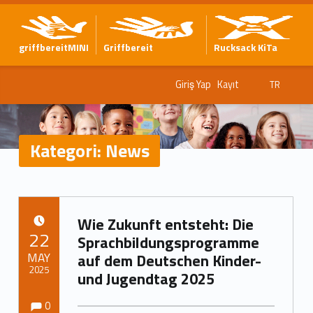
griffbereitMINI
Griffbereit
Rucksack KiTa
Giriş Yap
Kayıt
TR
Kategori:
News
K
Wie Zukunft entsteht: Die
a
YAYIN TARIHI:
22
Sprachbildungsprogramme
t
MAY
auf dem Deutschen Kinder-
2025
und Jugendtag 2025
e
Yorumlar:
Yorumlar:
Tarafından yazıldı:
Marc Neumann
0