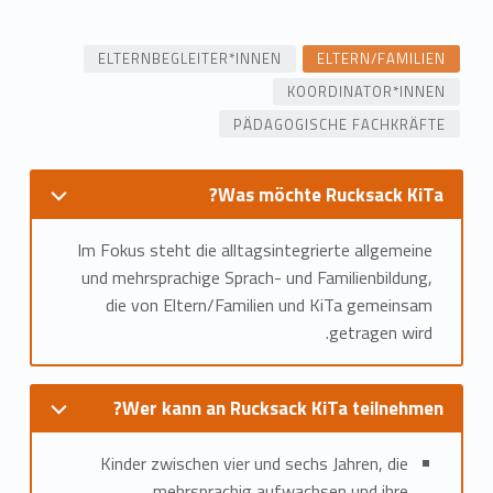
u
ELTERNBEGLEITER*INNEN
ELTERN/FAMILIEN
c
KOORDINATOR*INNEN
k
PÄDAGOGISCHE FACHKRÄFTE
s
Was möchte Rucksack KiTa?
a
c
Im Fokus steht die alltagsintegrierte allgemeine
und mehrsprachige Sprach- und Familienbildung,
k
die von Eltern/Familien und KiTa gemeinsam
K
getragen wird.
i
Wer kann an Rucksack KiTa teilnehmen?
T
a
Kinder zwischen vier und sechs Jahren, die
mehrsprachig aufwachsen und ihre