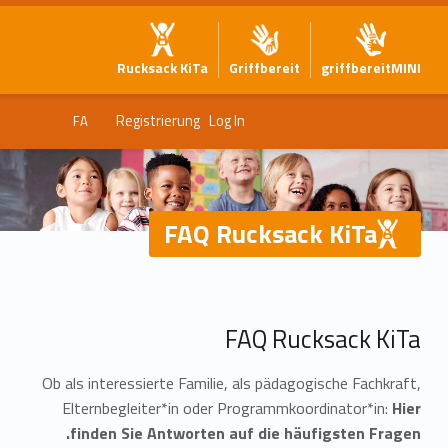
Rucksack KiTa
Griffbereit
griffbereitMINI
Registrierung
Log In
FA
FAQ Rucksack KiTa
F
FAQ Rucksack KiTa
A
Ob als interessierte Familie, als pädagogische Fachkraft,
Q
Elternbegleiter*in oder Programmkoordinator*in:
Hier
R
finden Sie Antworten auf die häufigsten Fragen.