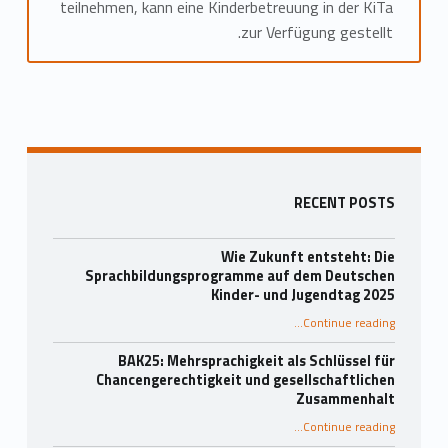
teilnehmen, kann eine Kinderbetreuung in der KiTa
zur Verfügung gestellt.
Skip back to main navigation
Sidebar
RECENT POSTS
Wie Zukunft entsteht: Die
Sprachbildungsprogramme auf dem Deutschen
Kinder- und Jugendtag 2025
…
Continue reading
“Wie Zukunft entsteht: Die Sprachbildungsprogramme auf dem Deutschen Kinder- und Jugendtag 2025”
BAK25: Mehrsprachigkeit als Schlüssel für
Chancengerechtigkeit und gesellschaftlichen
Zusammenhalt
“BAK25: Mehrsprachigkeit als Schlüssel für Chancengerechtigkeit und gesellschaftlichen Zusammenhalt”
…
Continue reading