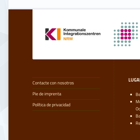
o
Volver a la navegación principal
t
r
o
s
LUGA
Contacte con nosotros
Pie de imprenta
Be
M
Política de privacidad
Oc
Ba
Re