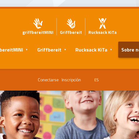
griffbereitMINI
Griffbereit
Rucksack KiTa
fbereitMINI
Griffbereit
Rucksack KiTa
Sobre n
Conectarse
Inscripción
ES