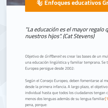
Enfoques educativos Gr
E
n
"La educación es el mayor regalo
nuestros hijos". (Cat Stevens)
f
o
Objetivo de
Griffbereit
es crear las bases de un mul
q
una educación lingüística y familiar temprana. Se 
Europea persigue desde 2002:
u
Según el Consejo Europeo, deben fomentarse al me
e
desde la primera infancia. A largo plazo, el objeti
individual hasta que todos los ciudadanos tengan c
s
menos dos lenguas además de su lengua familiar
[1
pena, porque: