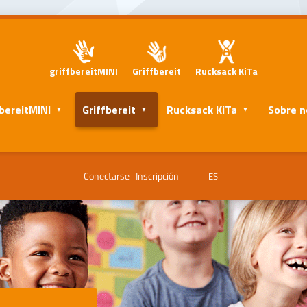
griffbereitMINI
Griffbereit
Rucksack KiTa
fbereitMINI
Griffbereit
Rucksack KiTa
Sobre n
Conectarse
Inscripción
ES