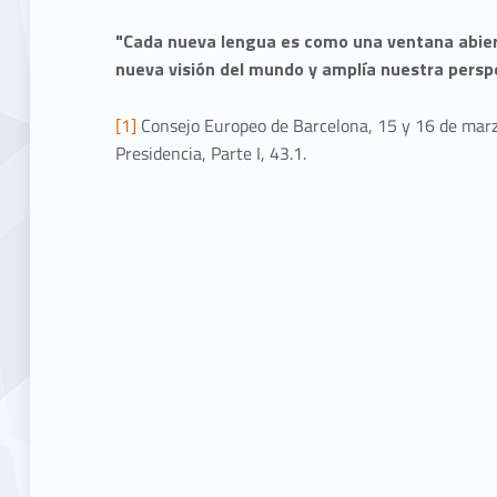
e
"Cada nueva lengua es como una ventana abier
d
nueva visión del mundo y amplía nuestra perspec
u
[1]
Consejo Europeo de Barcelona, 15 y 16 de marz
Presidencia, Parte I, 43.1.
c
a
t
i
v
o