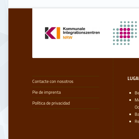
s
Volver a la navegación principal
G
r
i
f
f
LUGA
Contacte con nosotros
b
Pie de imprenta
Be
M
e
Política de privacidad
Oc
Ba
r
Re