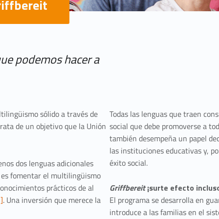
iffbereit
 que podemos hacer a
tilingüismo sólido a través de
Todas las lenguas que traen cons
trata de un objetivo que la Unión
social que debe promoverse a to
también desempeña un papel decis
las instituciones educativas y, po
éxito social.
nos dos lenguas adicionales
vo es fomentar el multilingüismo
onocimientos prácticos de al
Griffbereit
¡surte efecto inclus
]
. Una inversión que merece la
El programa se desarrolla en guar
introduce a las familias en el s