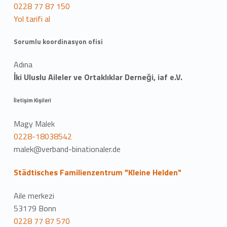
0228 77 87 150
Yol tarifi al
Sorumlu koordinasyon ofisi
Adına
İki Uluslu Aileler ve Ortaklıklar Derneği, iaf e.V.
İletişim Kişileri
Magy Malek
0228-18038542
malek@verband-binationaler.de
Städtisches Familienzentrum "Kleine Helden"
Aile merkezi
53179 Bonn
0228 77 87 570