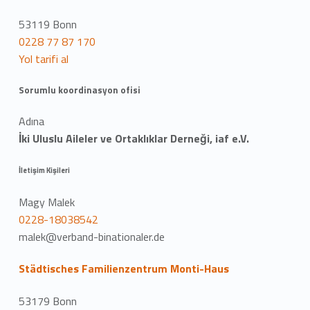
53119 Bonn
0228 77 87 170
Yol tarifi al
Sorumlu koordinasyon ofisi
Adına
İki Uluslu Aileler ve Ortaklıklar Derneği, iaf e.V.
İletişim Kişileri
Magy Malek
0228-18038542
malek@verband-binationaler.de
Städtisches Familienzentrum Monti-Haus
53179 Bonn