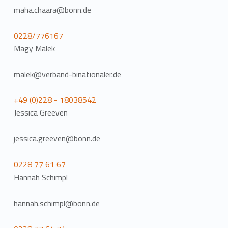
maha.chaara@bonn.de
0228/776167
Magy Malek
malek@verband-binationaler.de
+49 (0)228 - 18038542
Jessica Greeven
jessica.greeven@bonn.de
0228 77 61 67
Hannah Schimpl
hannah.schimpl@bonn.de