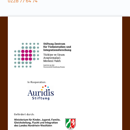
0228 77 64 74
Ana navigasyona geri dön