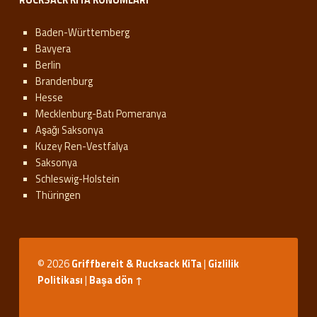
RUCKSACK KITA KONUMLARI
Baden-Württemberg
Bavyera
Berlin
Brandenburg
Hesse
Mecklenburg-Batı Pomeranya
Aşağı Saksonya
Kuzey Ren-Vestfalya
Saksonya
Schleswig-Holstein
Thüringen
© 2026
Griffbereit & Rucksack KiTa
|
Gizlilik
Politikası
|
Başa dön ↑