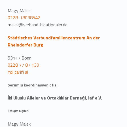
Magy Malek
0228-18038542
malek@verband-binationaler.de
Städtisches Verbundfamilienzentrum An der
Rheindorfer Burg
53117 Bonn
0228 77 87 130
Yol tarifi al
Sorumlu koordinasyon ofisi
İki Uluslu Aileler ve Ortaklıklar Derneği, iaf e.V.
İletişim Kişileri
Magy Malek