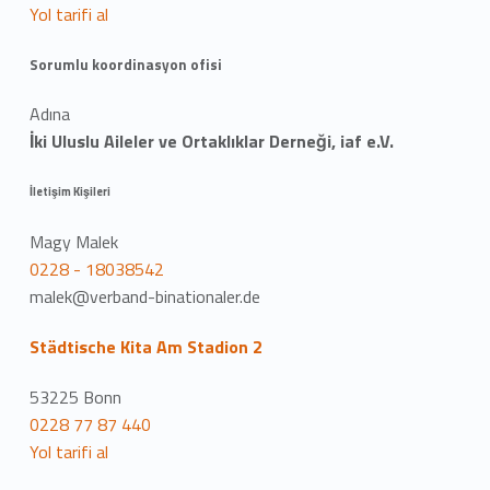
Yol tarifi al
Sorumlu koordinasyon ofisi
Adına
İki Uluslu Aileler ve Ortaklıklar Derneği, iaf e.V.
İletişim Kişileri
Magy Malek
0228 - 18038542
malek@verband-binationaler.de
Städtische Kita Am Stadion 2
53225 Bonn
0228 77 87 440
Yol tarifi al