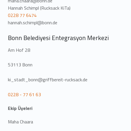
maha.chaara@bonn.de
Hannah Schimpl (Rucksack KiTa)
0228 77 6474
hannah.schimpl@bonn.de
Bonn Belediyesi Entegrasyon Merkezi
Am Hof 28
53113 Bonn
ki_stadt_bonn@griffbereit-rucksack.de
0228 - 77 61 63
Ekip Üyeleri
Maha Chaara