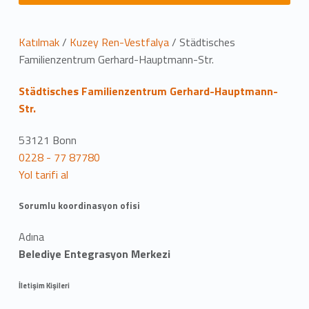
K
Katılmak
/
Kuzey Ren-Vestfalya
/
Städtisches
Familienzentrum Gerhard-Hauptmann-Str.
o
Städtisches Familienzentrum Gerhard-Hauptmann-
n
Str.
u
53121 Bonn
m
0228 - 77 87780
Yol tarifi al
Sorumlu koordinasyon ofisi
Adına
Belediye Entegrasyon Merkezi
İletişim Kişileri