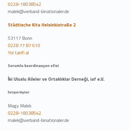
0228-18038542
malek@verband-binationaler.de
Städtische Kita Helsinkistraße 2
53117 Bonn
0228 77 87 610
Yol tarifi al
Sorumlu koordinasyon ofisi
İki Uluslu Aileler ve Ortaklıklar Derneği, iaf e.V.
İletişim Kişileri
Magy Malek
0228-18038542
malek@verband-binationaler.de