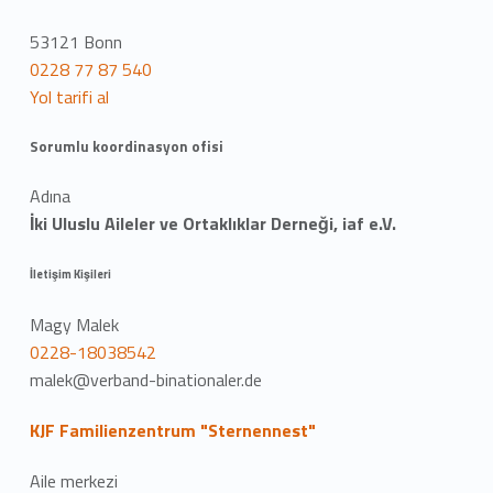
53121 Bonn
0228 77 87 540
Yol tarifi al
Sorumlu koordinasyon ofisi
Adına
İki Uluslu Aileler ve Ortaklıklar Derneği, iaf e.V.
İletişim Kişileri
Magy Malek
0228-18038542
malek@verband-binationaler.de
KJF Familienzentrum "Sternennest"
Aile merkezi