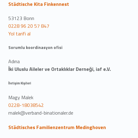
Städtische Kita Finkennest
53123 Bonn
0228 96 20 57 847
Yol tarifi al
Sorumlu koordinasyon ofisi
Adına
İki Uluslu Aileler ve Ortaklıklar Derneği, iaf e.V.
İletişim Kişileri
Magy Malek
0228-18038542
malek@verband-binationaler.de
Städtisches Familienzentrum Medinghoven