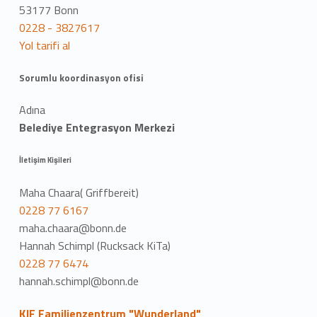
53177 Bonn
0228 - 3827617
Yol tarifi al
Sorumlu koordinasyon ofisi
Adına
Belediye Entegrasyon Merkezi
İletişim Kişileri
Maha Chaara( Griffbereit)
0228 77 6167
maha.chaara@bonn.de
Hannah Schimpl (Rucksack KiTa)
0228 77 6474
hannah.schimpl@bonn.de
KJF Familienzentrum "Wunderland"