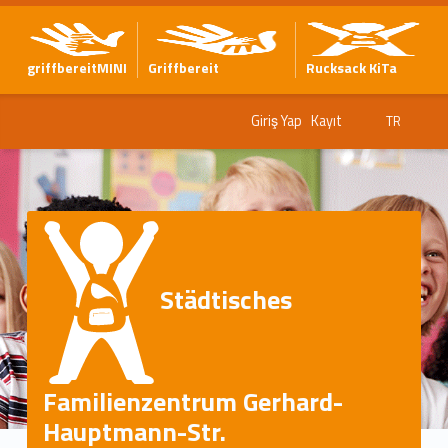
griffbereitMINI
Griffbereit
Rucksack KiTa
Giriş Yap
Kayıt
TR
Städtisches
Familienzentrum Gerhard-
Hauptmann-Str.