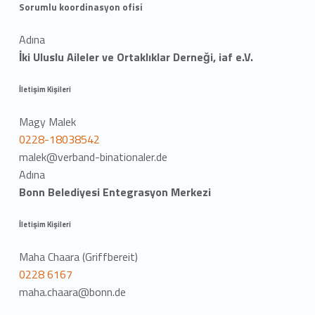
Sorumlu koordinasyon ofisi
Adına
İki Uluslu Aileler ve Ortaklıklar Derneği, iaf e.V.
İletişim Kişileri
Magy Malek
0228-18038542
malek@verband-binationaler.de
Adına
Bonn Belediyesi Entegrasyon Merkezi
İletişim Kişileri
Maha Chaara (Griffbereit)
0228 6167
maha.chaara@bonn.de