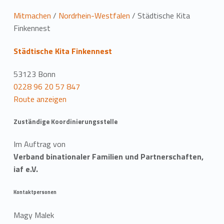
L
Mitmachen
/
Nordrhein-Westfalen
/
Städtische Kita
Finkennest
o
Städtische Kita Finkennest
c
a
53123 Bonn
0228 96 20 57 847
t
Route anzeigen
i
Zuständige Koordinierungsstelle
o
Im Auftrag von
n
Verband binationaler Familien und Partnerschaften,
iaf e.V.
Kontaktpersonen
Magy Malek