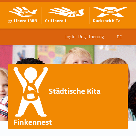
griffbereitMINI
Griffbereit
Rucksack KiTa
Log In
Registrierung
DE
Städtische Kita
Finkennest