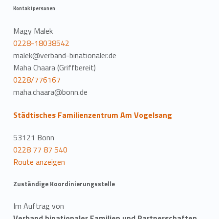
Kontaktpersonen
Magy Malek
0228-18038542
malek@verband-binationaler.de
Maha Chaara (Griffbereit)
0228/776167
maha.chaara@bonn.de
Städtisches Familienzentrum Am Vogelsang
53121 Bonn
0228 77 87 540
Route anzeigen
Zuständige Koordinierungsstelle
Im Auftrag von
Verband binationaler Familien und Partnerschaften,