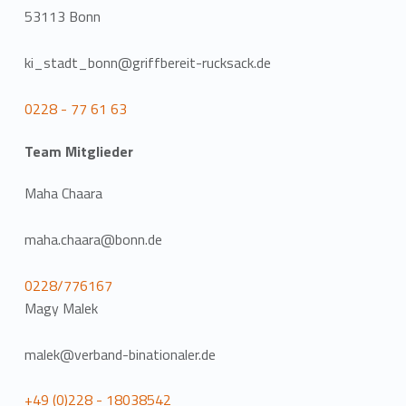
53113 Bonn
ki_stadt_bonn@griffbereit-rucksack.de
0228 - 77 61 63
Team Mitglieder
Maha Chaara
maha.chaara@bonn.de
0228/776167
Magy Malek
malek@verband-binationaler.de
+49 (0)228 - 18038542