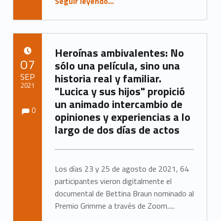
Seguir leyendo
…
“Vortrag: „Es sind einfach Kinder…“ – Chancen und Herausforderungen der Integration von Kindern und Familien mit Fluchterfahrung”
Heroínas ambivalentes: No
PUBLICADO EL:
07
sólo una película, sino una
SEP
historia real y familiar.
2021
"Lucica y sus hijos" propició
un animado intercambio de
Observaciones:
Observaciones:
Escrito por:
Marc Neumann
0
opiniones y experiencias a lo
largo de dos días de actos
Los días 23 y 25 de agosto de 2021, 64
participantes vieron digitalmente el
documental de Bettina Braun nominado al
Premio Grimme a través de Zoom.....