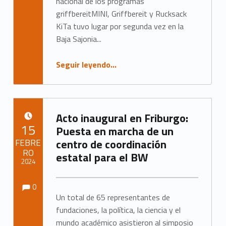
g
nacional de los programas
griffbereitMINI, Griffbereit y Rucksack
o
KiTa tuvo lugar por segunda vez en la
Baja Sajonia...
r
í
“Bundesweiter Arbeitskreis 2024 in Hannover”
Seguir leyendo
…
a
:
Acto inaugural en Friburgo:
e
PUBLICADO EL:
15
Puesta en marcha de un
v
FEBRE
centro de coordinación
RO
estatal para el BW
e
2024
Observaciones:
Observaciones:
n
Escrito por:
Marc Neumann
0
Un total de 65 representantes de
t
fundaciones, la política, la ciencia y el
mundo académico asistieron al simposio