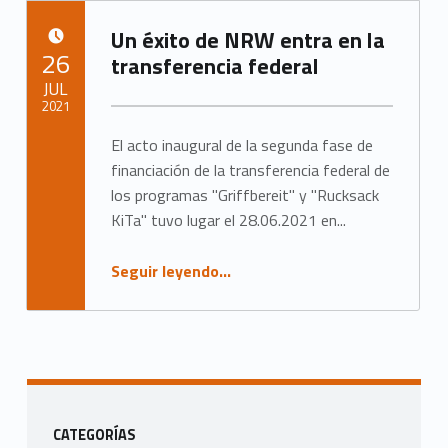
Un éxito de NRW entra en la
PUBLICADO EL:
26
transferencia federal
JUL
2021
El acto inaugural de la segunda fase de
Escrito por:
Administrador
financiación de la transferencia federal de
los programas "Griffbereit" y "Rucksack
KiTa" tuvo lugar el 28.06.2021 en...
“Eine NRW-Erfolgsgeschichte geht in den Bundestransfer”
Seguir leyendo
…
Barra lateral
CATEGORÍAS