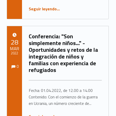
“Digitale Danksagung erreicht bundesweit 400 Elternbegleiter*innen”
Seguir leyendo
…
Conferencia: "Son
PUBLICADO EL:
28
simplemente niños..." -
MAR
Oportunidades y retos de la
2022
integración de niños y
familias con experiencia de
Observaciones:
Observaciones:
Escrito por:
Marc Neumann
0
refugiados
Fecha: 01.04.2022, de 12.00 a 14.00
Contenido: Con el comienzo de la guerra
en Ucrania, un número creciente de...