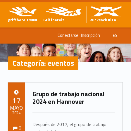
griffbereitMINI
Griffbereit
Rucksack KiTa
Conectarse
Inscripción
ES
Categoría:
eventos
C
Grupo de trabajo nacional
a
PUBLICADO EL:
17
2024 en Hannover
t
MAYO
2024
e
Observaciones:
Observaciones:
Después de 2017, el grupo de trabajo
Escrito por:
Marc Neumann
0