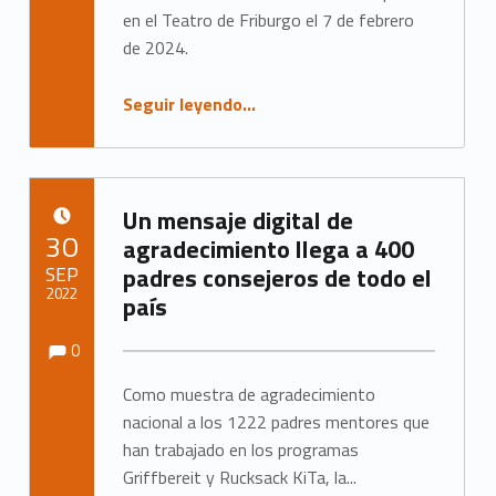
o
en el Teatro de Friburgo el 7 de febrero
s
de 2024.
“Auftaktveranstaltung in Freiburg: Initiierung einer Landeskoordinierungsstelle für BW”
Seguir leyendo
…
Un mensaje digital de
PUBLICADO EL:
30
agradecimiento llega a 400
SEP
padres consejeros de todo el
2022
país
Observaciones:
Observaciones:
Escrito por:
Marc Neumann
0
Como muestra de agradecimiento
nacional a los 1222 padres mentores que
han trabajado en los programas
Griffbereit y Rucksack KiTa, la...