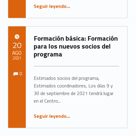
Seguir leyendo
…
“Ambivalente Held*innen: Nicht nur ein Film, sondern eine wirkliche Lebens- und Familiengeschichte. „Lucica und ihre Kinder“ sorgte an zwei Veranstaltungstagen für einen regen Meinungs- und Erfahrungsaustausch”
Formación básica: Formación
PUBLICADO EL:
20
para los nuevos socios del
AGO
programa
2021
Observaciones:
Observaciones:
Escrito por:
Marc Neumann
0
Estimados socios del programa,
Estimados coordinadores, Los días 9 y
30 de septiembre de 2021 tendrá lugar
en el Centro...
“Grundlagenschulung: Schulung neuer Programmpartner*innen”
Seguir leyendo
…