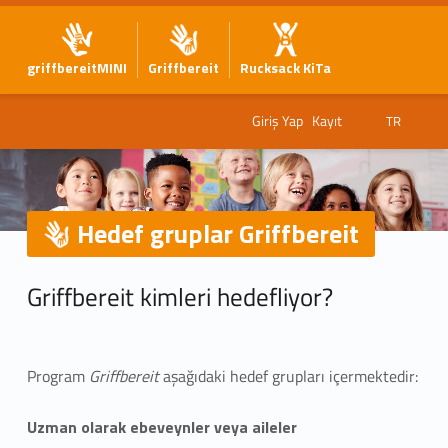
griffbereitMINI
Griffbereit
Rucksack KiTa
Giriş Yap
Kayıt
TR
Hedef gruplar Griffbereit
H
Griffbereit kimleri hedefliyor?
e
d
Program
Griffbereit
aşağıdaki hedef grupları içermektedir:
e
f
Uzman olarak ebeveynler veya aileler