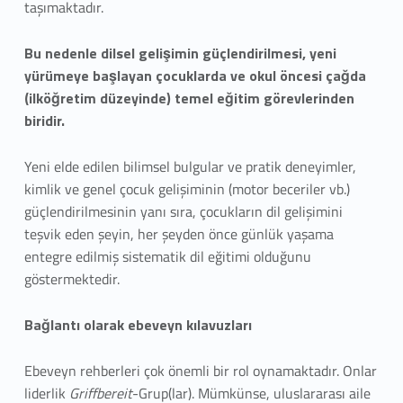
f
taşımaktadır.
b
Bu nedenle dilsel gelişimin güçlendirilmesi, yeni
yürümeye başlayan çocuklarda ve okul öncesi çağda
e
(ilköğretim düzeyinde) temel eğitim görevlerinden
r
biridir.
e
Yeni elde edilen bilimsel bulgular ve pratik deneyimler,
i
kimlik ve genel çocuk gelişiminin (motor beceriler vb.)
güçlendirilmesinin yanı sıra, çocukların dil gelişimini
t
teşvik eden şeyin, her şeyden önce günlük yaşama
entegre edilmiş sistematik dil eğitimi olduğunu
göstermektedir.
Bağlantı olarak ebeveyn kılavuzları
Ebeveyn rehberleri çok önemli bir rol oynamaktadır. Onlar
liderlik
Griffbereit
-Grup(lar). Mümkünse, uluslararası aile