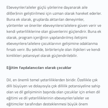
g
Ebeveynler/aileler güçlü yönlerine dayanarak aile
r
dil(ler)inin geliştirilmesi için uzman olarak hareket ederler.
Buna ek olarak, gruplarda aktarılan deneyimler,
u
yöntemler ve öneriler ebeveynlere/ailelere güven verir ve
kendi yeterliliklerine olan güvenlerini güçlendirir. Buna ek
p
olarak, program içeriğinin yapılandırılmış iletişimi
l
ebeveynlere/ailelere çocuklarının gelişimine odaklanma
fırsatı verir. Bu şekilde, birbirleriyle olan ilişkileri ve kendi
a
kimlikleri potansiyel olarak güçlendirilebilir.
r
Eğitim faydalanıcıları olarak çocuklar
G
Dil, en önemli temel yeterliliklerden biridir. Özellikle çok
r
dilli büyüyen ve dolayısıyla çok dillilik potansiyeline sahip
i
olan ve dil gelişiminin başında olan çocuklar için erken dil
eğitimi ve dil yeterliliklerinin ebeveynler/aileler ve
f
eğitimciler tarafından desteklenmesi büyük önem