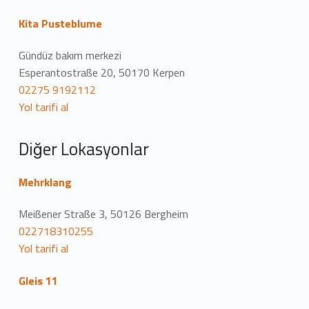
o
Kita Pusteblume
n
Gündüz bakım merkezi
u
Esperantostraße 20, 50170 Kerpen
02275 9192112
m
Yol tarifi al
Diğer Lokasyonlar
Mehrklang
Meißener Straße 3, 50126 Bergheim
022718310255
Yol tarifi al
Gleis 11