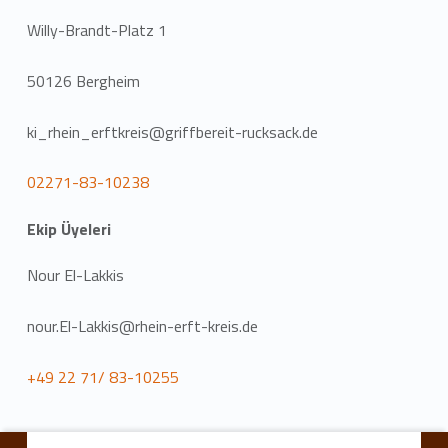
Willy-Brandt-Platz 1
50126 Bergheim
ki_rhein_erftkreis@griffbereit-rucksack.de
02271-83-10238
Ekip Üyeleri
Nour El-Lakkis
nour.El-Lakkis@rhein-erft-kreis.de
+49 22 71/ 83-10255
Ana navigasyona geri dön