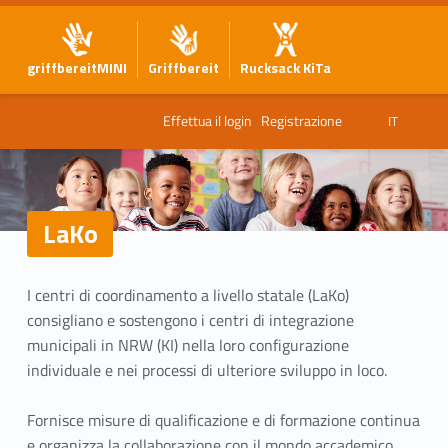
griffbereitMINI
Griffbereit
Rucksack KiTa
Effettua il login
Registrazione
IT
LaKo
L
I centri di coordinamento a livello statale (LaKo)
a
consigliano e sostengono i centri di integrazione
K
municipali in NRW (KI) nella loro configurazione
individuale e nei processi di ulteriore sviluppo in loco.
o
Fornisce misure di qualificazione e di formazione continua
e organizza la collaborazione con il mondo accademico