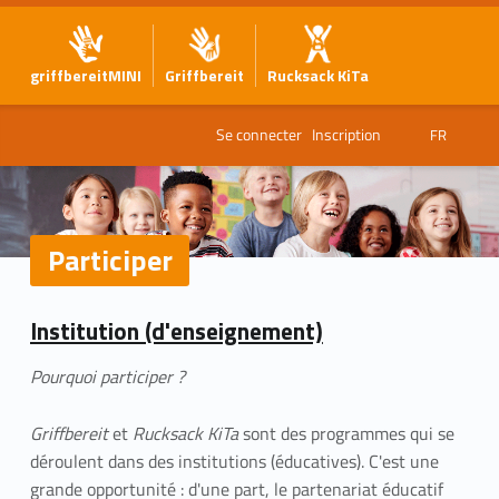
griffbereitMINI
Griffbereit
Rucksack KiTa
Se connecter
Inscription
FR
Participer
P
Institution (d'enseignement)
a
Pourquoi participer ?
r
t
Griffbereit
et
Rucksack KiTa
sont des programmes qui se
déroulent dans des institutions (éducatives). C'est une
i
grande opportunité : d'une part, le partenariat éducatif