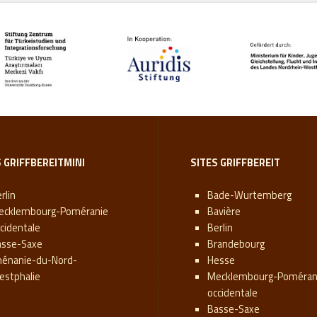
S GRIFFBEREITMINI
SITES GRIFFBEREIT
rlin
Bade-Wurtemberg
ecklembourg-Poméranie
Bavière
cidentale
Berlin
asse-Saxe
Brandebourg
hénanie-du-Nord-
Hesse
estphalie
Mecklembourg-Poméran
occidentale
Basse-Saxe