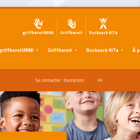
griffbereitMINI
Griffbereit
Rucksack KiTa
griffbereitMINI
Griffbereit
Rucksack KiTa
À p
Se connecter
Inscription
FR