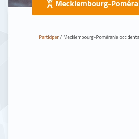
Mecklembourg-Poméran
É
t
Participer
/ Mecklembourg-Poméranie occidenta
a
t