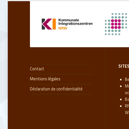
Retourner à la navigation principale
SITE
Contact
Mentions légales
Be
M
Déclaration de confidentialité
oc
B
R
W