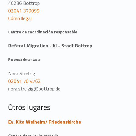
c
46236 Bottrop
02041 379099
a
Cómo llegar
c
Centro de coordinación responsable
i
Referat Migration - KI - Stadt Bottrop
ó
Personas de contacto
n
Nora Strelzig
02041 70 4762
nora.strelzig@bottrop.de
Otros lugares
Ev. Kita Welheim/ Friedenskirche
Centro familiar/guardería