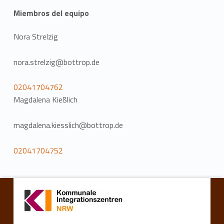
Miembros del equipo
Nora Strelzig
nora.strelzig@bottrop.de
02041704762
Magdalena Kießlich
magdalena.kiesslich@bottrop.de
02041704752
Volver a la navegación principal