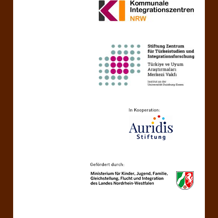
ى
ا
ل
ت
و
ا
ج
د