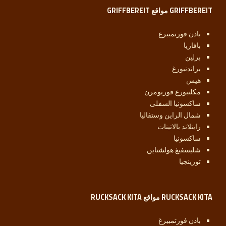
GRIFFBEREIT مواقع GRIFFBEREIT
بادن فورتمبيرغ
بافاريا
برلين
براندنبورغ
هيس
مكلنبورغ فوربومرن
ساكسونيا السفلى
شمال الراين وستفاليا
راينلاند بالاتينات
ساكسونيا
شليسفيغ هولشتاين
تورينجيا
RUCKSACK KITA مواقع RUCKSACK KITA
بادن فورتمبيرغ