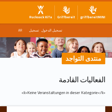
Rucksack KiTa
Griffbereit
griffbereitMINI
تسجيل الدخول
تسجيل
AR
منتدى التواجد
م
الفعاليات القادمة
ن
<li>Keine Veranstaltungen in dieser Kategorie</li>
ت
انتقل مرة أخرى إلى التنقل الرئيسي
د