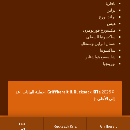
بافاريا
برلين
براندنبورغ
هيس
مكلنبورغ فوربومرن
ساكسونيا السفلى
شمال الراين وستفاليا
ساكسونيا
شليسفيغ هولشتاين
تورينجيا
© 2026
Griffbereit & Rucksack KiTa
|
حماية البيانات
|
عد
إلى الأعلى ↑
Rucksack KiTa
Griffbereit