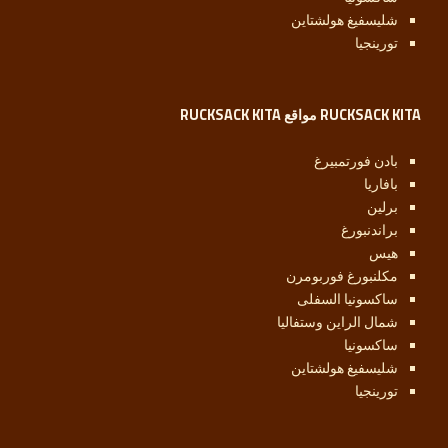
شليسفيغ هولشتاين
تورينجيا
RUCKSACK KITA مواقع RUCKSACK KITA
بادن فورتمبيرغ
بافاريا
برلين
براندنبورغ
هيس
مكلنبورغ فوربومرن
ساكسونيا السفلى
شمال الراين وستفاليا
ساكسونيا
شليسفيغ هولشتاين
تورينجيا