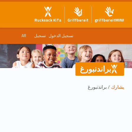
Rucksack KiTa
Griffbereit
griffbereitMINI
تسجيل الدخول
تسجيل
AR
براندنبورغ
يشارك
/ براندنبورغ