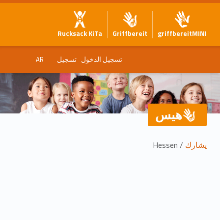
Rucksack KiTa
Griffbereit
griffbereitMINI
تسجيل الدخول
تسجيل
AR
هيس
يشارك
/ Hessen