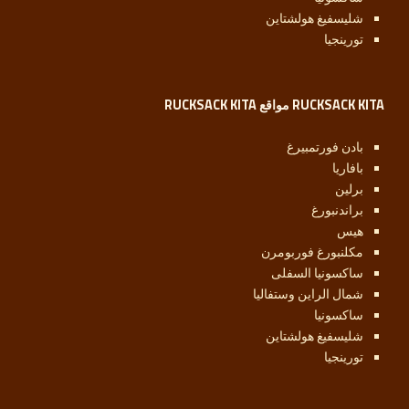
شليسفيغ هولشتاين
تورينجيا
RUCKSACK KITA مواقع RUCKSACK KITA
بادن فورتمبيرغ
بافاريا
برلين
براندنبورغ
هيس
مكلنبورغ فوربومرن
ساكسونيا السفلى
شمال الراين وستفاليا
ساكسونيا
شليسفيغ هولشتاين
تورينجيا