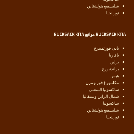
شليسفيغ هولشتاين
تورينجيا
RUCKSACK KITA مواقع RUCKSACK KITA
بادن فورتمبيرغ
بافاريا
برلين
براندنبورغ
هيس
مكلنبورغ فوربومرن
ساكسونيا السفلى
شمال الراين وستفاليا
ساكسونيا
شليسفيغ هولشتاين
تورينجيا