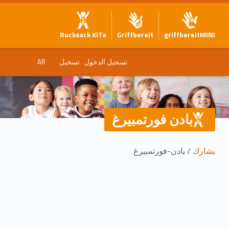
Rucksack KiTa
Griffbereit
griffbereitMINI
تسجيل الدخول
تسجيل
AR
بادن فورتمبيرغ
يشارك
/ بادن-فورتمبيرغ