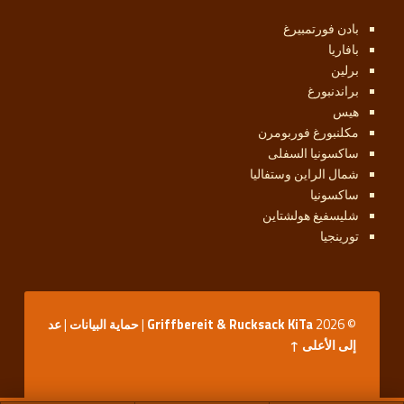
بادن فورتمبيرغ
بافاريا
برلين
براندنبورغ
هيس
مكلنبورغ فوربومرن
ساكسونيا السفلى
شمال الراين وستفاليا
ساكسونيا
شليسفيغ هولشتاين
تورينجيا
© 2026
Griffbereit & Rucksack KiTa
|
حماية البيانات
|
عد
إلى الأعلى ↑