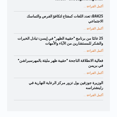
أكمل القراءة
...
“Wie Zukunft entsteht: Die Sprachbildungsprogramme auf dem Deutschen Kinder- und Jugendtag 2025”
BAK25: تعدد اللغات كمفتاح لتكافؤ الفرص والتماسك
الاجتماعي
“BAK25: Mehrsprachigkeit als Schlüssel für Chancengerechtigkeit und gesellschaftlichen Zusammenhalt”
أكمل القراءة
...
25 عامًا من برنامج "حقيبة الظهر" في إيسن: تبادل الخبرات
والشكر للمستشارين من الآباء والأمهات
أكمل القراءة
...
“25 Jahre Rucksack-Programm in Essen: Fachaustausch und Dank an die Elternbegleiter*innen”
فعالية الانطلاقة الناجحة "حقيبة ظهر مليئة بالمهرسبراشن"
في بريمن
“Erfolgreiche Auftaktveranstaltung „Ein Rucksack voll mit MehrSprachen“ in Bremen”
أكمل القراءة
...
الوزيرة جوزفين بول تزور مركز الرعاية النهارية في
راينشتراسه
“Ministerin Josefine Paul zu Gast in der Kita Rheinstraße”
أكمل القراءة
...