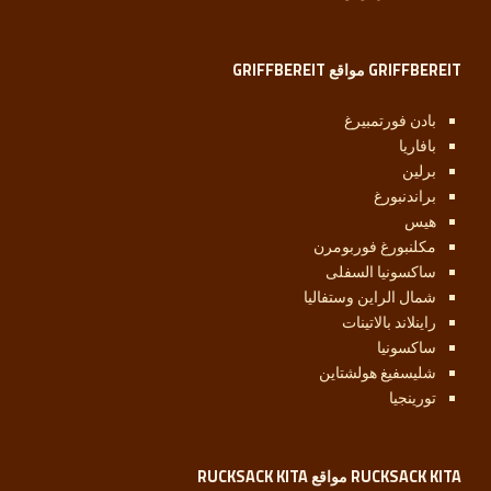
GRIFFBEREIT مواقع GRIFFBEREIT
بادن فورتمبيرغ
بافاريا
برلين
براندنبورغ
هيس
مكلنبورغ فوربومرن
ساكسونيا السفلى
شمال الراين وستفاليا
راينلاند بالاتينات
ساكسونيا
شليسفيغ هولشتاين
تورينجيا
RUCKSACK KITA مواقع RUCKSACK KITA