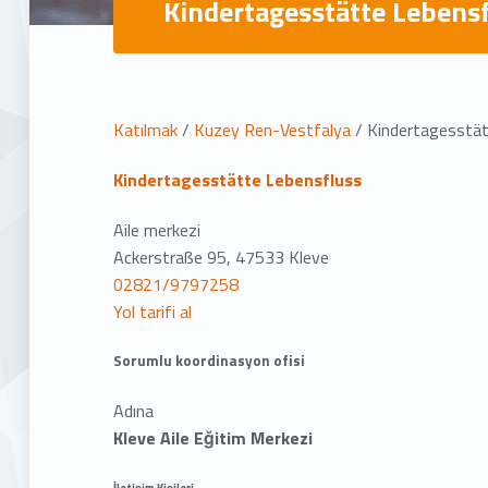
Kindertagesstätte Lebensf
K
Katılmak
/
Kuzey Ren-Vestfalya
/
Kindertagesstät
o
Kindertagesstätte Lebensfluss
n
Aile merkezi
Ackerstraße 95, 47533 Kleve
u
02821/9797258
Yol tarifi al
m
Sorumlu koordinasyon ofisi
Adına
Kleve Aile Eğitim Merkezi
İletişim Kişileri