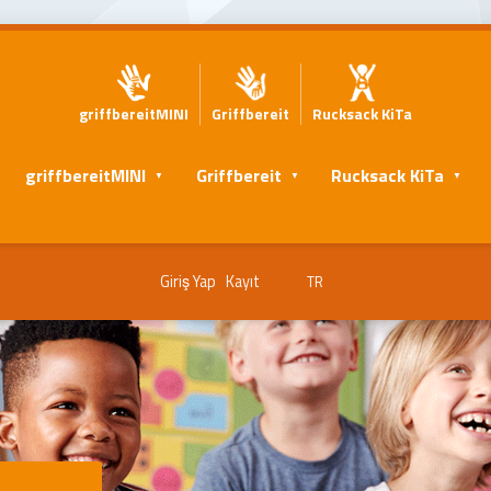
griffbereitMINI
Griffbereit
Rucksack KiTa
ı
griffbereitMINI
Griffbereit
Rucksack KiTa
Giriş Yap
Kayıt
TR