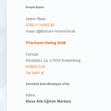
İletişim Kişileri
Janine Maas
02821/7499230
maas-j@bistum-muenster.de
Pfarrheim Helleg Krüß
Cemaat
Kirchplatz 2a, 47559 Kranenburg
02826/226
Yol tarifi al
Sorumlu koordinasyon ofisi
Adına
Kleve Aile Eğitim Merkezi