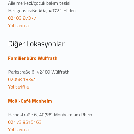
u
Aile merkezi/çocuk bakım tesisi
Heiligenstraße 40a, 40721 Hilden
m
02103 87377
Yol tarifi al
Diğer Lokasyonlar
Familienbüro Wülfrath
Parkstraße 6, 42489 Wülfrath
02058 18341
Yol tarifi al
MoKi-Café Monheim
Heinestraße 6, 40789 Monheim am Rhein
02173 9515163
Yol tarifi al