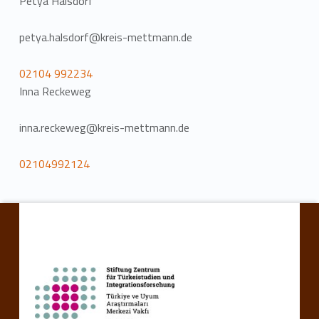
Petya Halsdorf
petya.halsdorf@kreis-mettmann.de
02104 992234
Inna Reckeweg
inna.reckeweg@kreis-mettmann.de
02104992124
Ana navigasyona geri dön