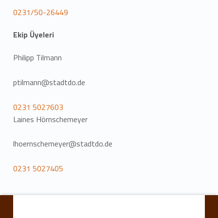
0231/50-26449
Ekip Üyeleri
Philipp Tilmann
ptilmann@stadtdo.de
0231 5027603
Laines Hörnschemeyer
lhoernschemeyer@stadtdo.de
0231 5027405
Ana navigasyona geri dön