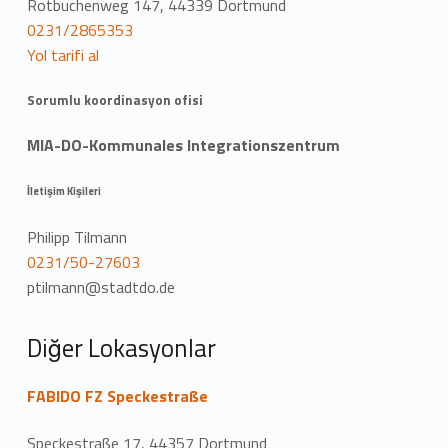
Rotbuchenweg 147, 44339 Dortmund
m
0231/2865353
Yol tarifi al
Sorumlu koordinasyon ofisi
MIA-DO-Kommunales Integrationszentrum
İletişim Kişileri
Philipp Tilmann
0231/50-27603
ptilmann@stadtdo.de
Diğer Lokasyonlar
FABIDO FZ Speckestraße
Speckestraße 17, 44357 Dortmund