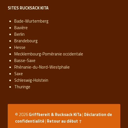
SITES RUCKSACK KITA
Bade-Wurtemberg
Bavière
Berlin
Brandebourg
Hesse
Mecklembourg-Poméranie occidentale
Basse-Saxe
Rhénanie-du-Nord-Westphalie
Saxe
Schleswig-Holstein
Thuringe
© 2026
Griffbereit & Rucksack KiTa
|
Déclaration de
confidentialité
|
Retour au début ↑