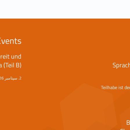
Events
reit und
 (Teil B)
Sprac
2. سپتامبر 2026
Teilhabe ist d
B