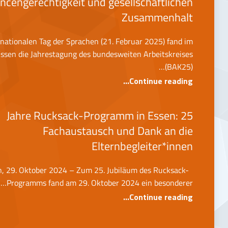
ncengerechtigkeit und gesellschaftlichen
Zusammenhalt
nationalen Tag der Sprachen (21. Februar 2025) fand im
sen die Jahrestagung des bundesweiten Arbeitskreises
(BAK25)…
“BAK25: Mehrsprachigkeit als Schlüssel für Chancengerechtigkeit und gesellschaftlichen Zusammenhalt”
…
Continue reading
25 Jahre Rucksack-Programm in Essen:
Fachaustausch und Dank an die
Elternbegleiter*innen
n, 29. Oktober 2024 – Zum 25. Jubiläum des Rucksack-
Programms fand am 29. Oktober 2024 ein besonderer…
“25 Jahre Rucksack-Programm in Essen: Fachaustausch und Dank an die Elternbegleiter*innen”
…
Continue reading