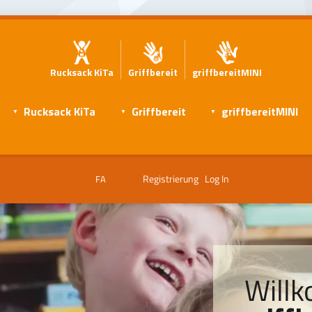
Rucksack KiTa
Griffbereit
griffbereitMINI
Rucksack KiTa
Griffbereit
griffbereitMINI
Registrierung
Log In
FA
Will