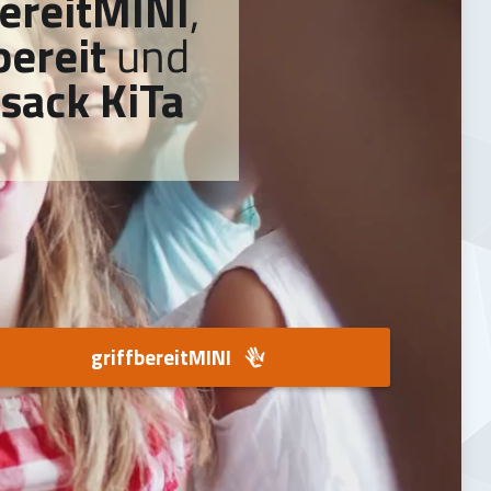
bereitMINI
,
bereit
und
sack KiTa
griffbereitMINI