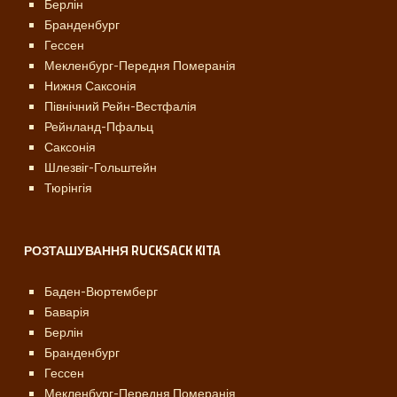
Берлін
Бранденбург
Гессен
Мекленбург-Передня Померанія
Нижня Саксонія
Північний Рейн-Вестфалія
Рейнланд-Пфальц
Саксонія
Шлезвіг-Гольштейн
Тюрінгія
РОЗТАШУВАННЯ RUCKSACK KITA
Баден-Вюртемберг
Баварія
Берлін
Бранденбург
Гессен
Мекленбург-Передня Померанія