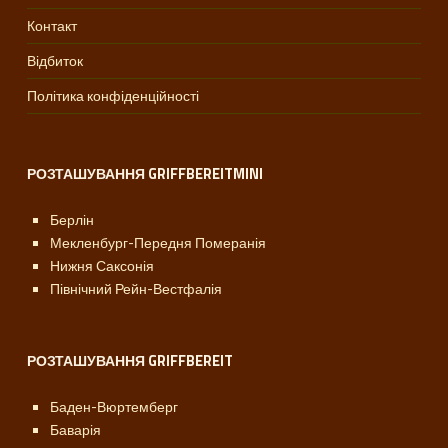
л
Контакт
у
Відбиток
г
Політика конфіденційності
РОЗТАШУВАННЯ GRIFFBEREITMINI
Берлін
Мекленбург-Передня Померанія
Нижня Саксонія
Північний Рейн-Вестфалія
РОЗТАШУВАННЯ GRIFFBEREIT
Баден-Вюртемберг
Баварія