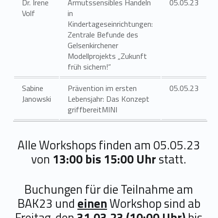
Dr. Irene
Armutssensibles Handeln
05.05.23
Volf
in
Kindertageseinrichtungen:
Zentrale Befunde des
Gelsenkirchener
Modellprojekts „Zukunft
früh sichern!“
Sabine
Prävention im ersten
05.05.23
Janowski
Lebensjahr: Das Konzept
griffbereitMINI
Alle Workshops finden am 05.05.23
von
13:00 bis 15:00 Uhr
statt.
Buchungen für die Teilnahme am
BAK23 und
einen
Workshop sind ab
Freitag, den
31.03.23 (10:00 Uhr)
bis