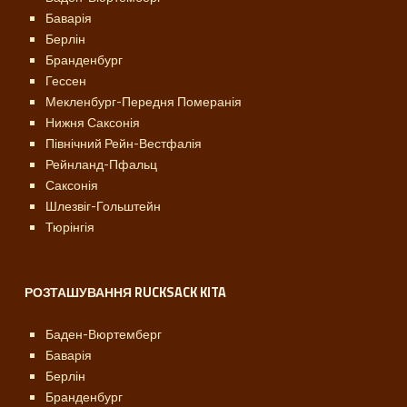
Баварія
Берлін
Бранденбург
Гессен
Мекленбург-Передня Померанія
Нижня Саксонія
Північний Рейн-Вестфалія
Рейнланд-Пфальц
Саксонія
Шлезвіг-Гольштейн
Тюрінгія
РОЗТАШУВАННЯ RUCKSACK KITA
Баден-Вюртемберг
Баварія
Берлін
Бранденбург