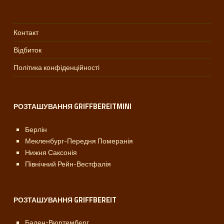
Контакт
Відбиток
Політика конфіденційності
РОЗТАШУВАННЯ GRIFFBEREITMINI
Берлін
Мекленбург-Передня Померанія
Нижня Саксонія
Північний Рейн-Вестфалія
РОЗТАШУВАННЯ GRIFFBEREIT
Баден-Вюртемберг