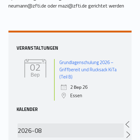
neumann@zfti.de
oder
mazi@zfti.de
gerichtet werden
Повернутися до головної навігації
Бічна панель
VERANSTALTUNGEN
Grundlagenschulung 2026 –
02
Griffbereit und Rucksack KiTa
Вер
(Teil B)
2 Вер 26
Essen
KALENDER