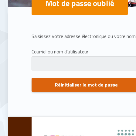
Mot de passe oublié
M
o
Saisissez votre adresse électronique ou votre nom 
t
Courriel ou nom d'utilisateur
d
e
p
a
Retourner à la navigation principale
s