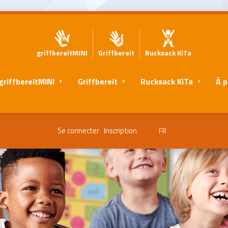
griffbereitMINI
Griffbereit
Rucksack KiTa
griffbereitMINI
Griffbereit
Rucksack KiTa
À p
Se connecter
Inscription
FR