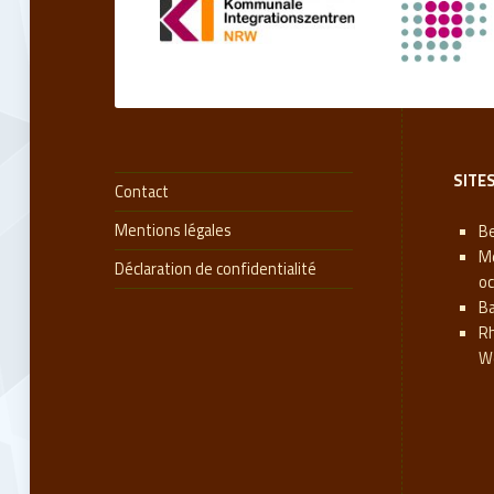
s
e
o
u
SITE
Contact
b
Mentions légales
Be
M
l
Déclaration de confidentialité
oc
B
i
R
W
é