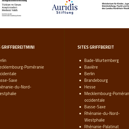
S GRIFFBEREITMINI
SITES GRIFFBEREIT
rlin
Bade-Wurtemberg
ecklembourg-Poméranie
Bavière
cidentale
Berlin
asse-Saxe
Brandebourg
hénanie-du-Nord-
Hesse
estphalie
Mecklembourg-Poméran
occidentale
Basse-Saxe
Rhénanie-du-Nord-
Westphalie
Rhénanie-Palatinat