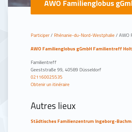
AWO Familienglobus gGmb
L
Participer
/
Rhénanie-du-Nord-Westphalie
/
AWO F
i
AWO Familienglobus gGmbH Familientreff Hol
e
Familientreff
Geeststraße 99, 40589 Düsseldorf
u
021160025535
Obtenir un itinéraire
Autres lieux
Städtisches Familienzentrum Ingeborg-Bach