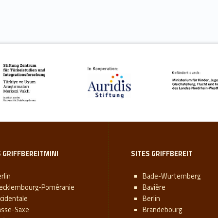
S GRIFFBEREITMINI
SITES GRIFFBEREIT
rlin
Bade-Wurtemberg
ecklembourg-Poméranie
Bavière
cidentale
Berlin
asse-Saxe
Brandebourg