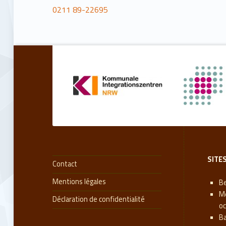
0211 89-22695
Retourner à la navigation principale
SITE
Contact
Mentions légales
Be
M
Déclaration de confidentialité
oc
B