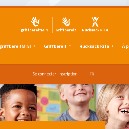
griffbereitMINI
Griffbereit
Rucksack KiTa
griffbereitMINI
Griffbereit
Rucksack KiTa
À p
Se connecter
Inscription
FR