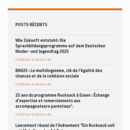
Encadré
POSTS RÉCENTS
Wie Zukunft entsteht: Die
Sprachbildungsprogramme auf dem Deutschen
Kinder- und Jugendtag 2025
Continuer la lecture de
...
“Wie Zukunft entsteht: Die Sprachbildungsprogramme auf dem Deutschen Kinder- und Jugendtag 2025”
BAK25 : Le multilinguisme, clé de l'égalité des
chances et de la cohésion sociale
“BAK25: Mehrsprachigkeit als Schlüssel für Chancengerechtigkeit und gesellschaftlichen Zusammenhalt”
Continuer la lecture de
...
25 ans du programme Rucksack à Essen : Échange
d'expertise et remerciements aux
accompagnateurs parentaux*.
Continuer la lecture de
...
“25 Jahre Rucksack-Programm in Essen: Fachaustausch und Dank an die Elternbegleiter*innen”
Lancement réussi de l'événement "Ein Rucksack voll