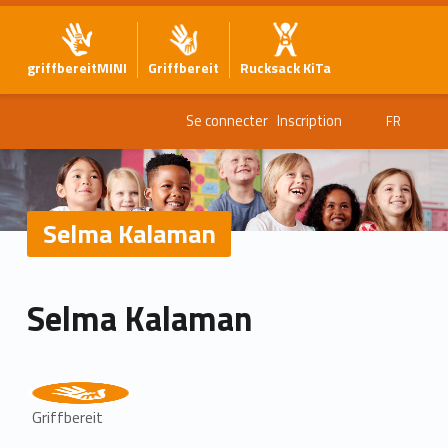
griffbereitMINI
Griffbereit
Rucksack KiTa
Se connecter
Inscription
FR
Selma Kalaman
Selma Kalaman
Griffbereit