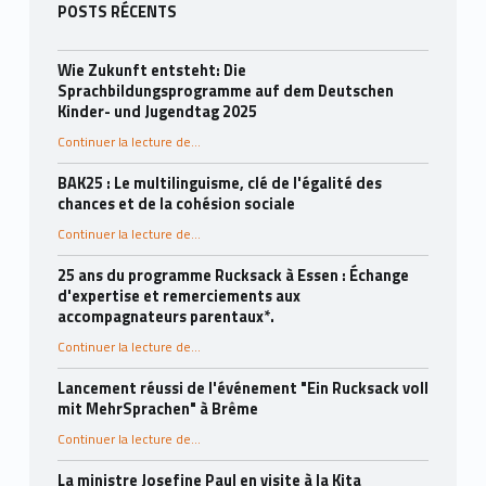
Encadré
POSTS RÉCENTS
Wie Zukunft entsteht: Die
Sprachbildungsprogramme auf dem Deutschen
Kinder- und Jugendtag 2025
Continuer la lecture de
...
“Wie Zukunft entsteht: Die Sprachbildungsprogramme auf dem Deutschen Kinder- und Jugendtag 2025”
BAK25 : Le multilinguisme, clé de l'égalité des
chances et de la cohésion sociale
“BAK25: Mehrsprachigkeit als Schlüssel für Chancengerechtigkeit und gesellschaftlichen Zusammenhalt”
Continuer la lecture de
...
25 ans du programme Rucksack à Essen : Échange
d'expertise et remerciements aux
accompagnateurs parentaux*.
Continuer la lecture de
...
“25 Jahre Rucksack-Programm in Essen: Fachaustausch und Dank an die Elternbegleiter*innen”
Lancement réussi de l'événement "Ein Rucksack voll
mit MehrSprachen" à Brême
“Erfolgreiche Auftaktveranstaltung „Ein Rucksack voll mit MehrSprachen“ in Bremen”
Continuer la lecture de
...
La ministre Josefine Paul en visite à la Kita