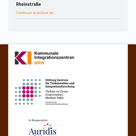
Rheinstraße
“Ministerin Josefine Paul zu Gast in der Kita Rheinstraße”
Continuer la lecture de
...