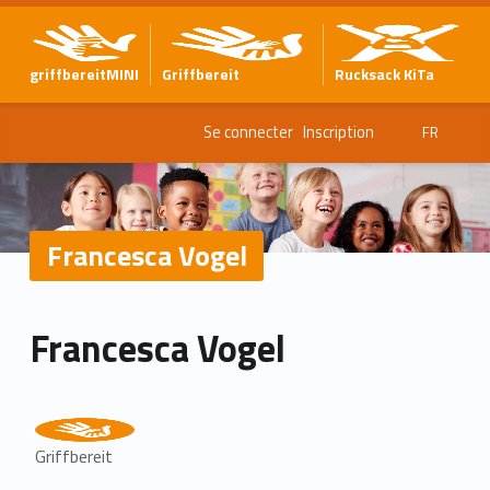
griffbereitMINI
Griffbereit
Rucksack KiTa
Se connecter
Inscription
FR
Francesca Vogel
Francesca Vogel
Griffbereit