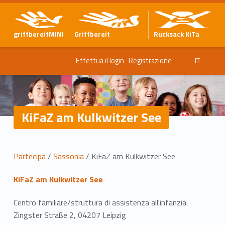
griffbereitMINI
Griffbereit
Rucksack KiTa
Effettua il login
Registrazione
IT
KiFaZ am Kulkwitzer See
P
Partecipa
/
Sassonia
/
KiFaZ am Kulkwitzer See
o
KiFaZ am Kulkwitzer See
s
Centro familiare/struttura di assistenza all'infanzia
i
Zingster Straße 2, 04207 Leipzig