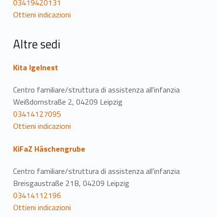
03419420131
z
Ottieni indicazioni
i
Altre sedi
o
n
Kita Igelnest
e
Centro familiare/struttura di assistenza all'infanzia
Weißdornstraße 2, 04209 Leipzig
03414127095
Ottieni indicazioni
KiFaZ Häschengrube
Centro familiare/struttura di assistenza all'infanzia
Breisgaustraße 21B, 04209 Leipzig
03414112196
Ottieni indicazioni