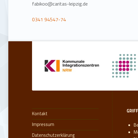
fabikoo@caritas-leipzig.de
0341 94547-74
Zurück zur Hauptnavigation springen
GRIF
Kontakt
Impressum
Be
M
Datenschutzerklärung