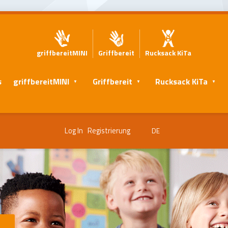
griffbereitMINI
Griffbereit
Rucksack KiTa
s
griffbereitMINI
Griffbereit
Rucksack KiTa
Log In
Registrierung
DE