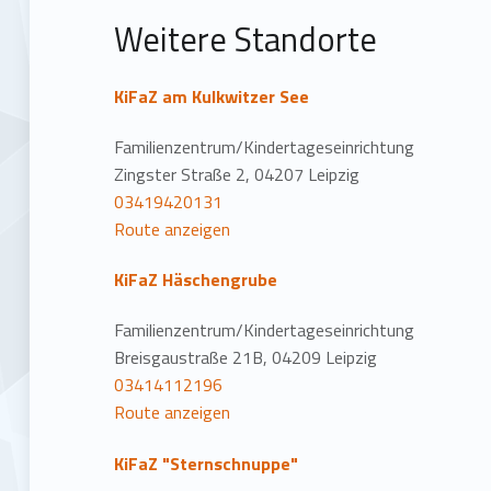
t
Weitere Standorte
i
o
KiFaZ am Kulkwitzer See
n
Familienzentrum/Kindertageseinrichtung
Zingster Straße 2, 04207 Leipzig
03419420131
Route anzeigen
KiFaZ Häschengrube
Familienzentrum/Kindertageseinrichtung
Breisgaustraße 21B, 04209 Leipzig
03414112196
Route anzeigen
KiFaZ "Sternschnuppe"