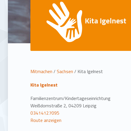
Kita Igelnest
L
Mitmachen
/
Sachsen
/
Kita Igelnest
o
Kita Igelnest
c
Familienzentrum/Kindertageseinrichtung
Weißdornstraße 2, 04209 Leipzig
a
03414127095
Route anzeigen